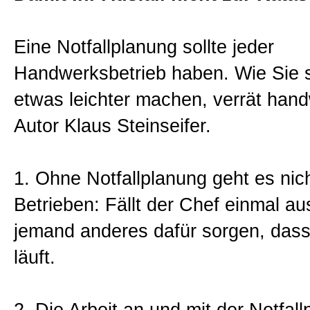
Sitemap
Eine Notfallplanung sollte jeder
Handwerksbetrieb haben. Wie Sie si
Impressum und Datenschutzerk
etwas leichter machen, verrät han
Autor Klaus Steinseifer.
1. Ohne Notfallplanung geht es nich
Betrieben: Fällt der Chef einmal a
jemand anderes dafür sorgen, das
läuft.