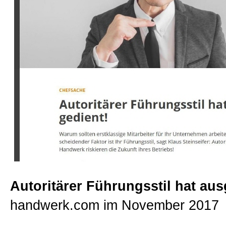
Beratungen
Bücher
Presse-Lounge
Kontakt
Newsletter
Autoritärer Führungsstil hat aus
Allgemein
handwerk.com im November 2017