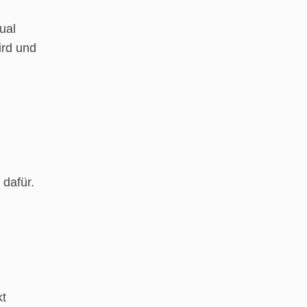
ual
ird und
 dafür.
kt