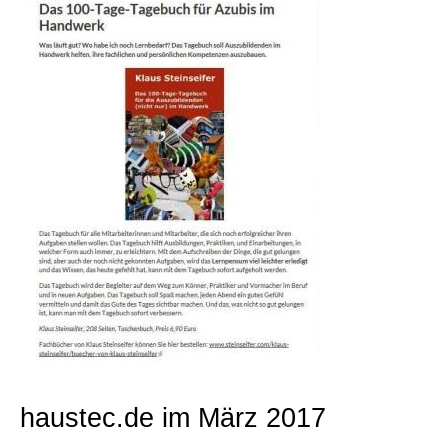
Beratungen
Bücher
Presse-Lounge
Kontakt
Newsletter
Allgemein
haustec.de im März 2017