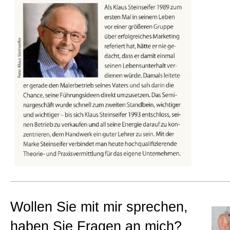
Beratungen
Bücher
Presse-Lounge
Kontakt
Newsletter
Wollen Sie mit mir sprechen,
Allgemein
haben Sie Fragen an mich?