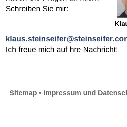
Schreiben Sie mir:
Sitemap
Kla
Impressum und Datenschutzerk
klaus.steinseifer@steinseifer.co
Ich freue mich auf hre Nachricht!
Sitemap
•
Impressum und Datensch