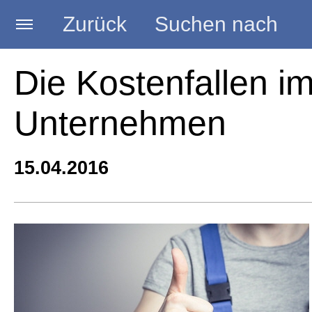
Zurück
Suchen nach
Startseite
Die Kostenfallen i
Unternehmen
BLOG HANDWERK
15.04.2016
Kategorien
Seminare
Vorträge