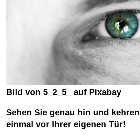
Beratungen
Bücher
Presse-Lounge
Kontakt
Bild von 5_2_5_ auf Pixabay
Newsletter
Sehen Sie genau hin und kehren
einmal vor Ihrer eigenen Tür!
Allgemein