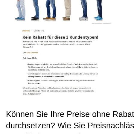
Beratungen
Bücher
Presse-Lounge
Kontakt
Newsletter
Können Sie Ihre Preise ohne Rabat
Allgemein
durchsetzen? Wie Sie Preisnachläs