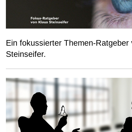
Beratungen
Bücher
Ein fokussierter Themen-Ratgeber
Presse-Lounge
Steinseifer.
Kontakt
Newsletter
Allgemein