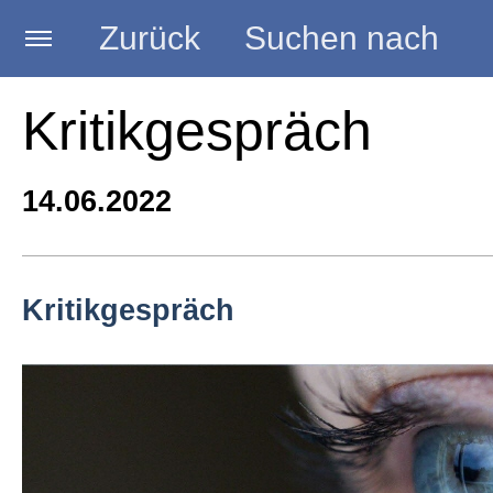
Zurück
Suchen nach
Startseite
Kritikgespräch
BLOG HANDWERK
14.06.2022
Kategorien
Kritikgespräch
Seminare
Vorträge