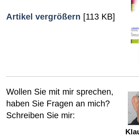
Beratungen
Artikel vergrößern
[113 KB]
Bücher
Presse-Lounge
Kontakt
Wollen Sie mit mir sprechen,
Newsletter
haben Sie Fragen an mich?
Schreiben Sie mir:
Allgemein
Kla