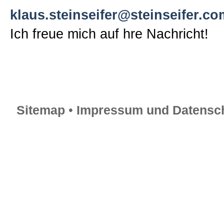
klaus.steinseifer@steinseifer.co
Sitemap
Ich freue mich auf hre Nachricht!
Impressum und Datenschutzerk
Sitemap
•
Impressum und Datensch