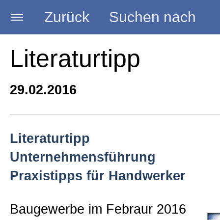
Zurück
Suchen nach
Startseite
Literaturtipp
BLOG HANDWERK
29.02.2016
Kategorien
Literaturtipp
Unternehmensführung
Seminare
Praxistipps für Handwerker
Vorträge
Baugewerbe im Febraur 2016