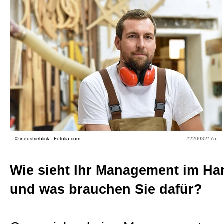
Beratungen
Bücher
Presse-Lounge
Kontakt
Newsletter
Wie sieht Ihr Management im H
und was brauchen Sie dafür?
Allgemein