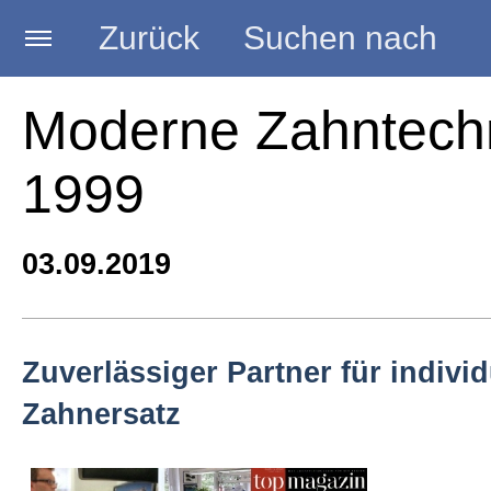
Zurück
Suchen nach
Startseite
Moderne Zahntechn
1999
BLOG HANDWERK
03.09.2019
Kategorien
Seminare
Zuverlässiger Partner für indivi
Zahnersatz
Vorträge