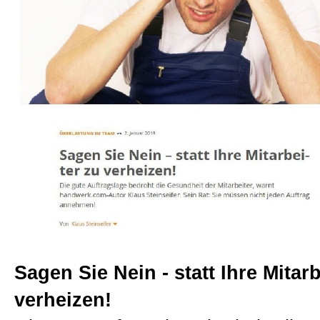
Beratungen
Bücher
Presse-Lounge
Kontakt
Newsletter
Sagen Sie Nein - statt Ihre Mitarb
Allgemein
verheizen!