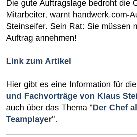
Die gute Auftragslage bedroht die 
Sitemap
Mitarbeiter, warnt handwerk.com-A
Steinseifer. Sein Rat: Sie müssen n
Impressum und Datenschutzerk
Auftrag annehmen!
Link zum Artikel
Hier gibt es eine Information für di
und Fachvorträge von Klaus Stei
auch über das Thema "
Der Chef a
Teamplayer
".