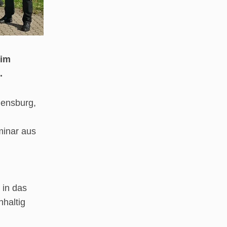
 im
.
gensburg,
inar aus
 in das
hhaltig