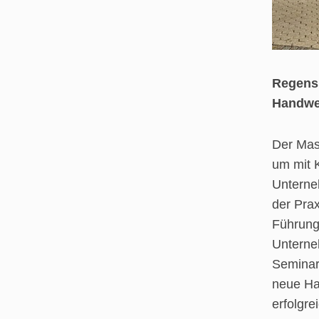
Regensb
Handwer
Der Mast
um mit K
Unterne
der Prax
Führung
Unterne
Seminart
neue Han
erfolgre