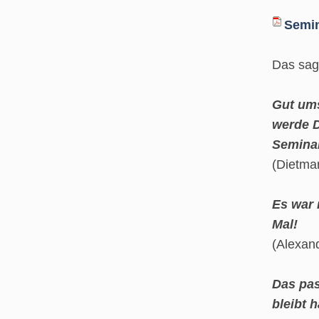
Semin
Das sag
Gut ums
werde D
Semina
(Dietma
Es war 
Mal!
(Alexan
Das pas
bleibt 