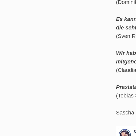
(Dominik
Es kann
die seh
(Sven R
Wir ha
mitgen
(Claudia
Praxist
(Tobias 
Sascha 