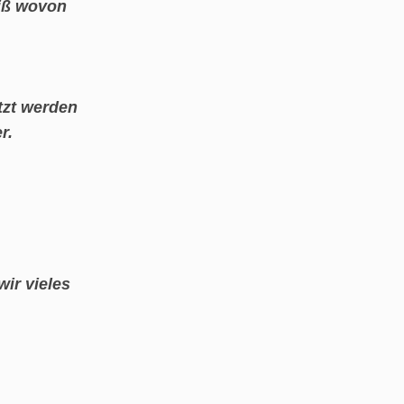
eiß wovon
tzt werden
r.
ir vieles