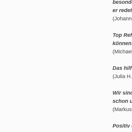
besonde
er rede
(Johann
Top Ref
können.
(Michael
Das hil
(Julia H
Wir sin
schon 
(Markus
Positiv