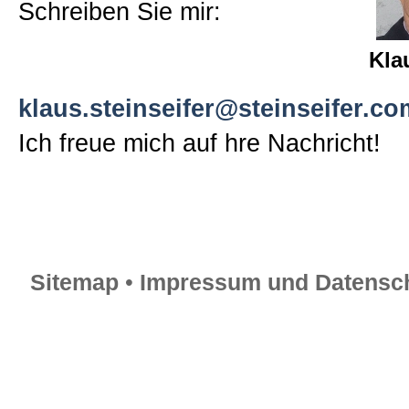
Schreiben Sie mir:
Sitemap
Kla
Impressum und Datenschutzerk
klaus.steinseifer@steinseifer.co
Ich freue mich auf hre Nachricht!
Sitemap
•
Impressum und Datensch