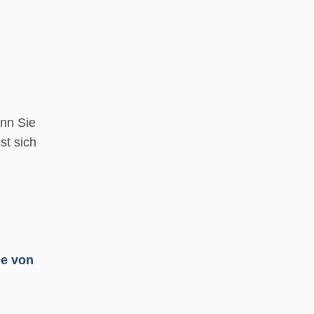
enn Sie
st sich
ge von