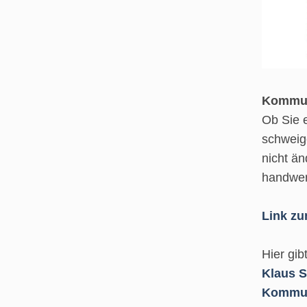
Kommuni
Ob Sie 
schweige
nicht än
handwer
Link zu
Hier gib
Klaus S
Kommun