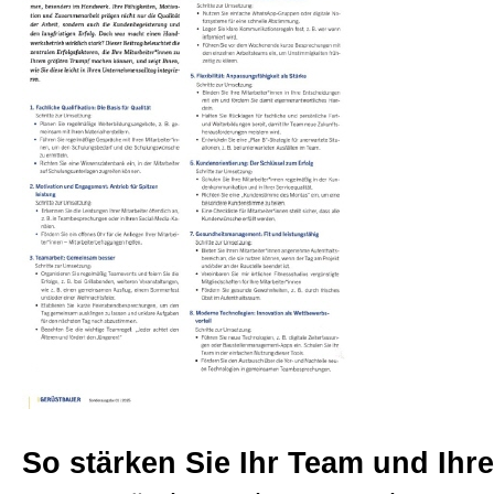
Beratungen
Bücher
Presse-Lounge
Kontakt
Newsletter
Allgemein
So stärken Sie Ihr Team und Ihre