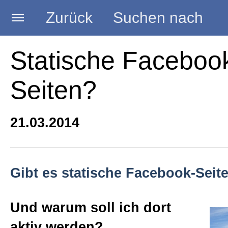
Zurück
Suchen nach
Startseite
Statische Faceboo
Seiten?
BLOG HANDWERK
21.03.2014
Kategorien
Seminare
Gibt es statische Facebook-Seit
Vorträge
Und warum soll ich dort
aktiv werden?