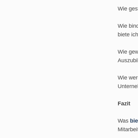
Wie ges
Wie bin
biete ic
Wie gewi
Auszubi
Wie wer
Untern
Fazit
Was
bie
Mitarbei