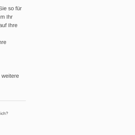
ie so für
m Ihr
 auf Ihre
hre
 weitere
mich?