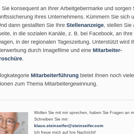
n Sie konsequent an Ihrer Arbeitgebermarke und sorgen S
unftssicherung Ihres Unternehmens. Kümmern Sie sich u
Und dann gestallten Sie Ihre
Stellenanzeige
, stellen Sie
seite, in die sozialen Kanäle, z. B. bei Facebook, an Ihre
gen, in der regionalen Tageszeitung. Unterstützt wird I
iterwerbung durch Imagefilme und eine
Mitarbeiter-
roschüre
.
logkategorie
Mitarbeiterführung
bietet Ihnen noch viele
tionen zum Thema Mitarbeitergewinnung.
Wollen Sie mit mir sprechen, haben Sie Fragen an 
Schreiben Sie mir:
klaus.steinseifer@steinseifer.com
Ich freue mich auf hre Nachricht!