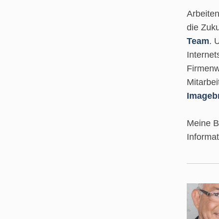
Arbeite
die Zuk
Team
. 
Internet
Firmenwa
Mitarbe
Imageb
Meine B
Informa