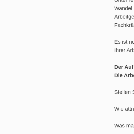
Unterne
Wandel -
Arbeitg
Fachkräf
Es ist n
Ihrer Ar
Der Auf
Die Arb
Stellen 
Wie attr
Was mac