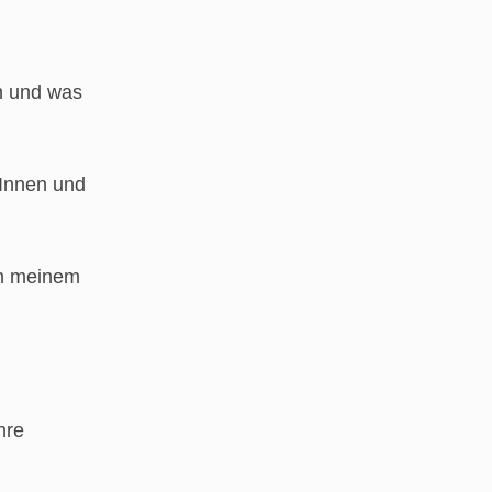
n und was
rInnen und
in meinem
hre