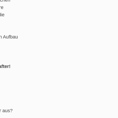
schen
re
ie
en Aufbau
fter!
r aus?