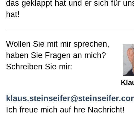
das geklappt hat und er sich für u
Sitemap
hat!
Impressum und Datenschutzerk
Wollen Sie mit mir sprechen,
haben Sie Fragen an mich?
Schreiben Sie mir:
Kla
klaus.steinseifer@steinseifer.co
Ich freue mich auf hre Nachricht!