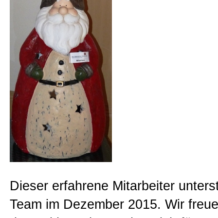
Beratungen
Bücher
Presse-Lounge
Kontakt
Newsletter
Dieser erfahrene Mitarbeiter unters
Allgemein
Team im Dezember 2015. Wir freue