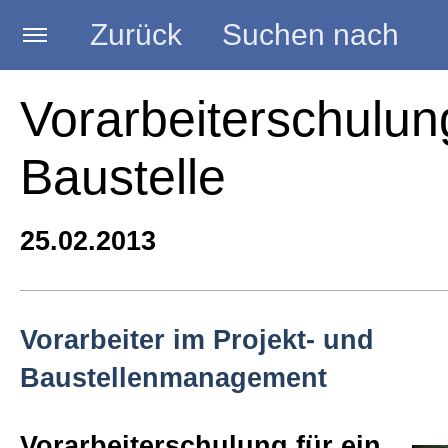
Zurück
Suchen nach
Startseite
Vorarbeiterschulun
Baustelle
BLOG HANDWERK
25.02.2013
Kategorien
Seminare
Vorarbeiter im Projekt- und
Baustellenmanagement
Vorträge
Vorarbeiterschulung für ein