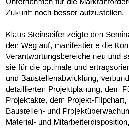
Unternehmen für die Marktanforde
Sitemap
Zukunft noch besser aufzustellen.
Impressum und Datenschutzerk
Klaus Steinseifer zeigte den Semin
den Weg auf, manifestierte die Ko
Verantwortungsbereiche neu und sen
sie für die optimale und ertragsorien
und Baustellenabwicklung, verbund
detaillierten Projektplanung, dem F
Projektakte, dem Projekt-Flipchart,
Baustellen- und Projektüberwachun
Material- und Mitarbeiterdisposition