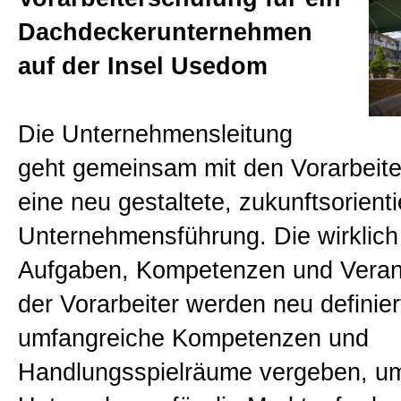
Beratungen
Dachdeckerunternehmen
auf der Insel Usedom
Bücher
Die Unternehmensleitung
Presse-Lounge
geht gemeinsam mit den Vorarbeit
eine neu gestaltete, zukunftsorienti
Kontakt
Unternehmensführung. Die wirklich
Aufgaben, Kompetenzen und Veran
Newsletter
der Vorarbeiter werden neu definier
umfangreiche Kompetenzen und
Allgemein
Handlungsspielräume vergeben, u