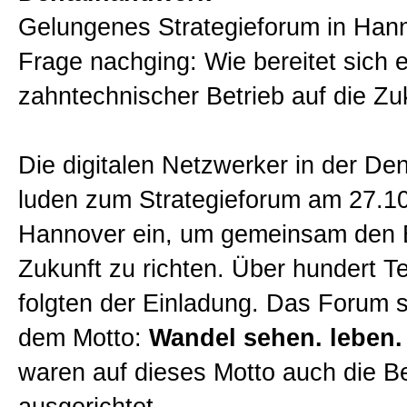
Gelungenes Strategieforum in Hann
Sitemap
Frage nachging: Wie bereitet sich e
zahntechnischer Betrieb auf die Zu
Impressum und Datenschutzerk
Die digitalen Netzwerker in der De
luden zum Strategieforum am 27.1
Hannover ein, um gemeinsam den Bl
Zukunft zu richten. Über hundert T
folgten der Einladung. Das Forum s
dem Motto:
Wandel sehen. leben.
waren auf dieses Motto auch die Be