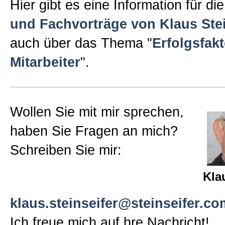
Hier gibt es eine Information für di
Sitemap
und Fachvorträge von Klaus Stei
auch über das Thema "
Erfolgsfakt
Impressum und Datenschutzerk
Mitarbeiter
".
Wollen Sie mit mir sprechen,
haben Sie Fragen an mich?
Schreiben Sie mir:
Kla
klaus.steinseifer@steinseifer.co
Ich freue mich auf hre Nachricht!