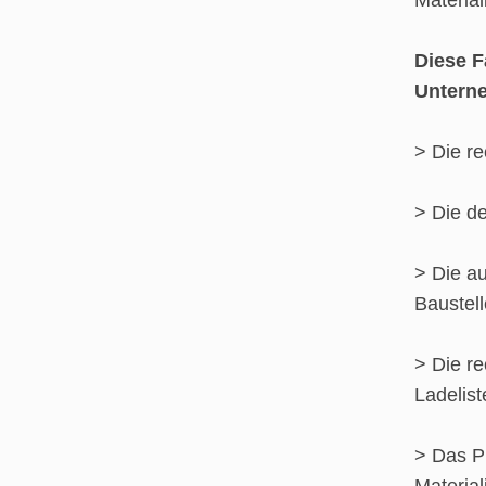
Materia
Diese F
Untern
> Die re
> Die de
> Die au
Baustell
> Die re
Ladelist
> Das Pr