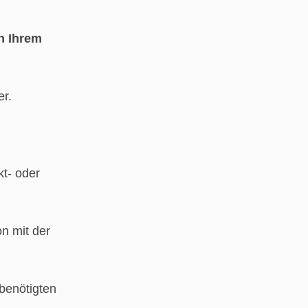
in Ihrem
er.
kt- oder
n mit der
 benötigten