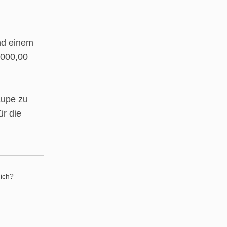
nd einem
.000,00
Lupe zu
r die
mich?