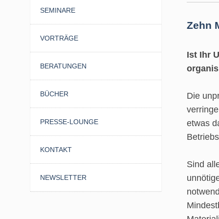
SEMINARE
Zehn M
VORTRÄGE
Ist Ihr
BERATUNGEN
organis
BÜCHER
Die unp
verringe
PRESSE-LOUNGE
etwas d
Betriebs
KONTAKT
Sind all
unnötige
NEWSLETTER
notwend
Mindest