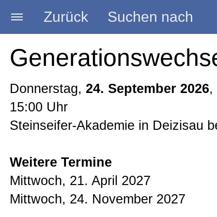
Zurück
Suchen nach
Startseite
Generationswechs
AKTUELLES
Donnerstag,
24. September 2026
,
15:00 Uhr
Seminare
Steinseifer-Akademie in Deizisau b
Vorträge
Weitere Termine
Mittwoch, 21. April 2027
Beratungen
Mittwoch, 24. November 2027