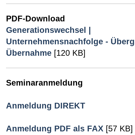
Klaus Steinseifer
PDF-Download
Generationswechsel |
Bücher
Unternehmensnachfolge - Über
Übernahme
[120 KB]
Expertenteam
Tipp des Monats
Seminaranmeldung
UnternehmensCheck
Anmeldung DIREKT
Presse
Anmeldung PDF als FAX
[57 KB]