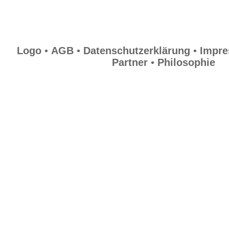
News
Logo
•
AGB
•
Datenschutzerklärung
•
Impr
Blog
Partner
•
Philosophie
Kontakt
Rückrufanforderung
Newsletter
Informationen