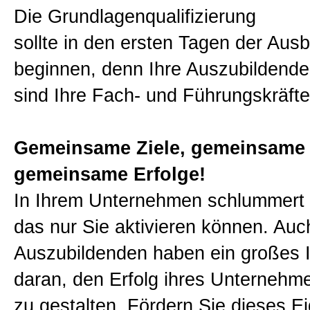
Die Grundlagenqualifizierung
Klaus Steinseifer
sollte in den ersten Tagen der Ausb
beginnen, denn Ihre Auszubildende
Bücher
sind Ihre Fach- und Führungskräft
Expertenteam
Gemeinsame Ziele, gemeinsame
gemeinsame Erfolge!
Tipp des Monats
In Ihrem Unternehmen schlummert e
das nur Sie aktivieren können. Auc
UnternehmensCheck
Auszubildenden haben ein großes 
daran, den Erfolg ihres Unternehme
Presse
zu gestalten. Fördern Sie dieses E