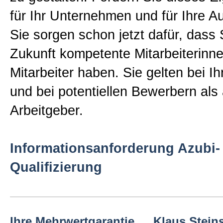
für Ihr Unternehmen und für Ihre A
News
Sie sorgen schon jetzt dafür, dass 
Zukunft kompetente Mitarbeiterinn
Blog
Mitarbeiter haben. Sie gelten bei I
Kontakt
und bei potentiellen Bewerbern als 
Arbeitgeber.
Rückrufanforderung
Informationsanforderung Azubi-
Newsletter
Qualifizierung
Informationen
Ihre Mehrwertgarantie
Klaus Steins