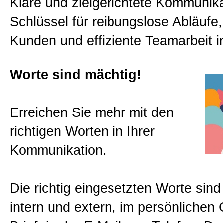
Klare und zielgerichtete Kommunikat
Klaus Steinseifer
Schlüssel für reibungslose Abläufe,
Kunden und effiziente Teamarbeit 
Bücher
Worte sind mächtig!
Expertenteam
Erreichen Sie mehr mit den
Tipp des Monats
richtigen Worten in Ihrer
Kommunikation.
UnternehmensCheck
Die richtig eingesetzten Worte sind
Presse
intern und extern, im persönlichen