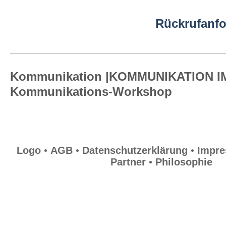
Logo
Rückrufanf
AGB
Kommunikation |KOMMUNIKATION I
Kommunikations-Workshop
Datenschutzerklärung
Impressum
Logo
•
AGB
•
Datenschutzerklärung
•
Impr
Partner
•
Philosophie
Sitemap
Partner