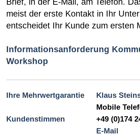
Brief, in der E-Mail, am Telefon. Da
News
meist der erste Kontakt in Ihr Unt
entscheidet Ihr Kunde zum ersten 
Blog
Informationsanforderung Kommu
Kontakt
Workshop
Rückrufanforderung
Ihre Mehrwertgarantie
Klaus Steins
Newsletter
Mobile Tele
Kundenstimmen
+49 (0)174 
Informationen
E-Mail