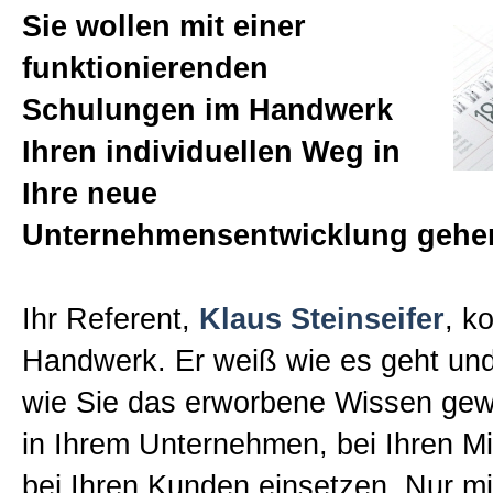
Sie wollen mit einer
Klaus Steinseifer
funktionierenden
Schulungen im Handwerk
Bücher
Ihren individuellen Weg in
Ihre neue
Expertenteam
Unternehmensentwicklung gehe
Tipp des Monats
Ihr Referent,
Klaus Steinseifer
, k
Handwerk. Er weiß wie es geht und
UnternehmensCheck
wie Sie das erworbene Wissen gew
in Ihrem Unternehmen, bei Ihren Mi
Presse
bei Ihren Kunden einsetzen. Nur mi