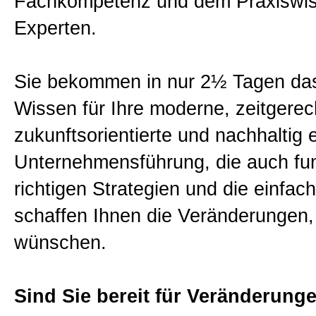
Fachkompetenz und dem Praxiswis
Logo
Experten.
AGB
Sie bekommen in nur 2½ Tagen da
Wissen für Ihre moderne, zeitgerec
Datenschutzerklärung
zukunftsorientierte und nachhaltig 
Unternehmensführung, die auch funk
Impressum
richtigen Strategien und die einfac
schaffen Ihnen die Veränderungen, 
Sitemap
wünschen.
Partner
Sind Sie bereit für Veränderung